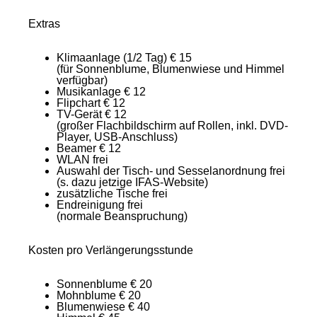
Extras
Klimaanlage (1/2 Tag)
€ 15
(für Sonnenblume, Blumenwiese und Himmel
verfügbar)
Musikanlage
€ 12
Flipchart
€ 12
TV-Gerät
€ 12
(großer Flachbildschirm auf Rollen, inkl. DVD-
Player, USB-Anschluss)
Beamer
€ 12
WLAN
frei
Auswahl der Tisch- und Sesselanordnung
frei
(s. dazu jetzige IFAS-Website)
zusätzliche Tische
frei
Endreinigung
frei
(normale Beanspruchung)
Kosten pro Verlängerungsstunde
Sonnenblume
€ 20
Mohnblume
€ 20
Blumenwiese
€ 40